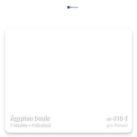
Ägypten Deals
410
€
ab
7 Nächte
+
Frühstück
pro Person