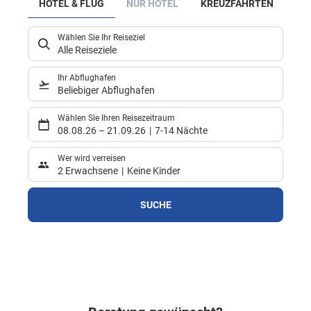
HOTEL & FLUG
NUR HOTEL
KREUZFAHRTEN
N
Wählen Sie Ihr Reiseziel
Alle Reiseziele
Ihr Abflughafen
Beliebiger Abflughafen
Wählen Sie Ihren Reisezeitraum
08.08.26
–
21.09.26
7-14 Nächte
Wer wird verreisen
2 Erwachsene
Keine Kinder
SUCHE