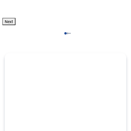
Zum Angebot
pro Person
Next