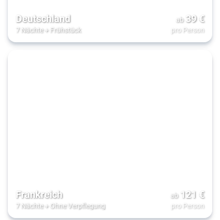
Deutschland
39
€
ab
7 Nächte
+
Frühstück
pro Person
Frankreich
121
€
ab
7 Nächte
+
Ohne Verpflegung
pro Person