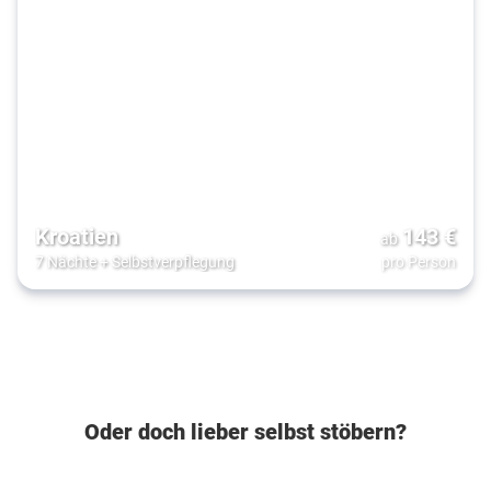
Kroatien
143
€
ab
7 Nächte
+
Selbstverpflegung
pro Person
Oder doch lieber selbst stöbern?