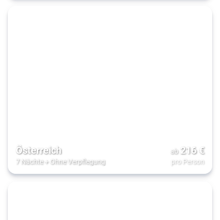
Österreich
216
€
ab
7 Nächte
+
Ohne Verpflegung
pro Person