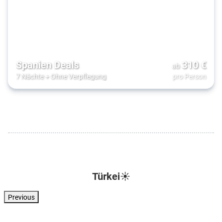
Spanien Deals
310
€
ab
7 Nächte
+
Ohne Verpflegung
pro Person
Türkei☀️
Previous
Türkei . Türkische Riviera . Kizilagac
Türkei . Türkische Riviera . Side
Türkei . Türkische Riviera . Side
Türkei . Türkisc