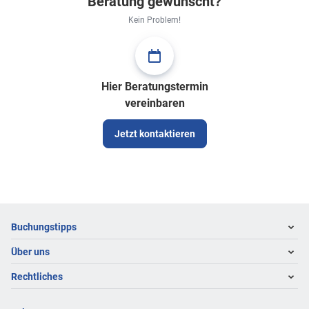
Beratung gewünscht?
Kein Problem!
Hier Beratungstermin
vereinbaren
Jetzt kontaktieren
Footer
Footer navigation
Buchungstipps
Über uns
Warum im Reisebüro buchen
Hoteltipps
Rechtliches
Kontakt
Reisewelten
Über uns
Impressum