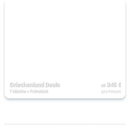
Griechenland Deals
345
€
ab
7 Nächte
+
Frühstück
pro Person