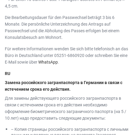
4,5 cm.
Die Bearbeitungsdauer für den Passwechsel beträgt 3 bis 6
Monate. Die persönliche Unterzeichnung des Antrags auf
Passwechsel und die Abholung des Passes erfolgen bei einem
Konsulatsbesuch am Wohnort.
Für weitere Informationen wenden Sie sich bitte telefonisch an das
Büro in Deutschland unter 05251-6860920 oder schreiben Sie eine
E-Mail sowie über
WhatsApp
.
RU
Замена российского загранпаспорта в Германии в связи с
истечением срока его действия.
Для замены действующего российского загранпаспорта в
связи с истечением срока его действия необходимо
оформление биометрического заграничного паспорта (на 5 /
10 лет) надо предоставить следующие документы:
– Копия страницы российского загранпаспорта с личными
данными и подписью владельца паспорта (разворот