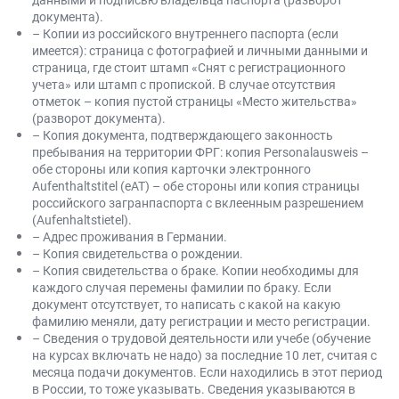
документа).
– Копии из российского внутреннего паспорта (если
имеется): страница с фотографией и личными данными и
страница, где стоит штамп «Снят с регистрационного
учета» или штамп с пропиской. В случае отсутствия
отметок – копия пустой страницы «Место жительства»
(разворот документа).
– Копия документа, подтверждающего законность
пребывания на территории ФРГ: копия Personalausweis –
обе стороны или копия карточки электронного
Aufenthaltstitel (eAT) – обе стороны или копия страницы
российского загранпаспорта с вклеенным разрешением
(Aufenhaltstietel).
– Адрес проживания в Германии.
– Копия свидетельства о рождении.
– Копия свидетельства о браке. Копии необходимы для
каждого случая перемены фамилии по браку. Если
документ отсутствует, то написать с какой на какую
фамилию меняли, дату регистрации и место регистрации.
– Сведения о трудовой деятельности или учебе (обучение
на курсах включать не надо) за последние 10 лет, считая с
месяца подачи документов. Если находились в этот период
в России, то тоже указывать. Сведения указываются в