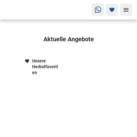
Alle
Aktuelle Angebote
Angebote
auf einen
Blick!
Unsere
Jetzt buchen
Herbstfavorit
en
und sparen!