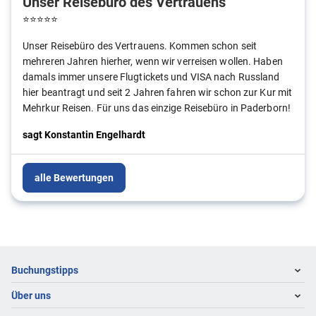
Unser Reisebüro des Vertrauens
⭐
⭐
⭐
⭐
⭐
Unser Reisebüro des Vertrauens. Kommen schon seit
mehreren Jahren hierher, wenn wir verreisen wollen. Haben
damals immer unsere Flugtickets und VISA nach Russland
hier beantragt und seit 2 Jahren fahren wir schon zur Kur mit
Mehrkur Reisen. Für uns das einzige Reisebüro in Paderborn!
sagt
Konstantin Engelhardt
alle Bewertungen
Footer
Footer navigation
Buchungstipps
Über uns
Warum im Reisebüro buchen