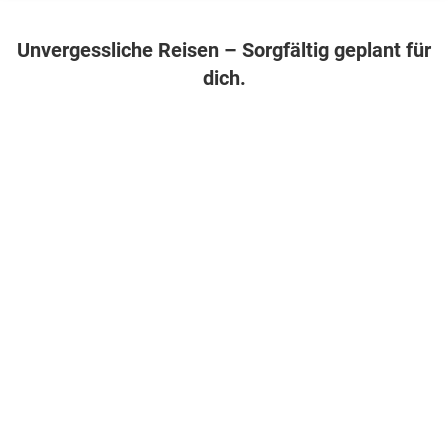
Seite entstehen
besondere
Unvergessliche Reisen – Sorgfältig geplant für
Reiseerlebnisse.
dich.
Jetzt Angebot finden