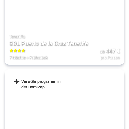
Teneriffa
SOL Puerto de la Cruz Tenerife
447
€
ab
4
7 Nächte
+
Frühstück
pro Person
Verwöhnprogramm in
der Dom Rep