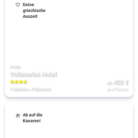
Deine
griechische
Auszeit
Kreta
Velissarios Hotel
452
€
ab
4
7 Nächte
+
Frühstück
pro Person
Ab auf die
Kanaren!