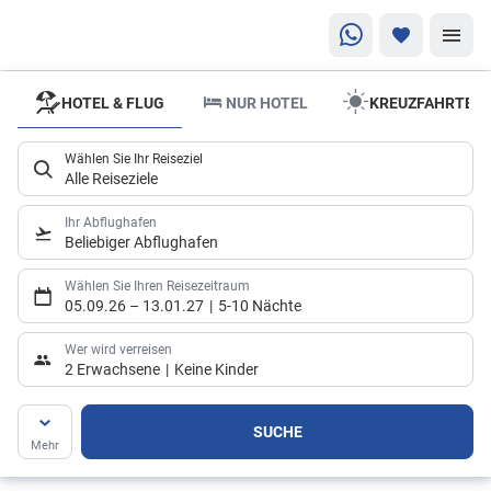
HOTEL & FLUG
NUR HOTEL
KREUZFAHRTEN
4,7 ⭐ aus 188
Bewertungen,
Wählen Sie Ihr Reiseziel
Kompetenz –
Alle Reiseziele
persönlich
vor Ort und
Ihr Abflughafen
Beliebiger Abflughafen
online
Lass uns
Wählen Sie Ihren Reisezeitraum
05.09.26
–
13.01.27
5-10 Nächte
gemeinsam
deine
Wer wird verreisen
Reiseträume
2 Erwachsene
Keine Kinder
verwirklichen –
mit MEHRKUR
SUCHE
Mehr
Reisen an deiner