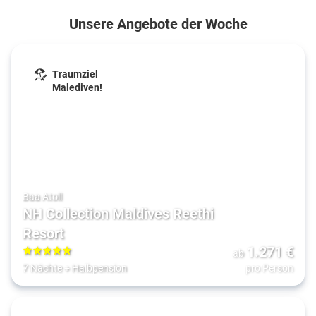
Unsere Angebote der Woche
Traumziel
Malediven!
Baa Atoll
NH Collection Maldives Reethi
Resort
1.271
€
ab
5
7 Nächte
+
Halbpension
pro Person