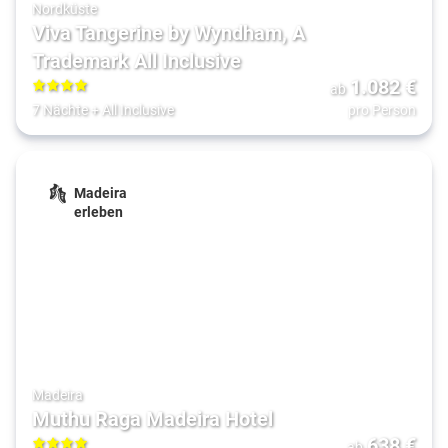
Nordküste
Viva Tangerine by Wyndham, A
Trademark All Inclusive
1.082
€
ab
4
7 Nächte
+
All Inclusive
pro Person
Madeira
erleben
Madeira
Muthu Raga Madeira Hotel
638
€
ab