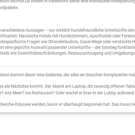
üro MEHRKUR Reisen in Paderborn bietet eine individuelle Reiseplanung f
ardpakete.
verschiedene Aussagen – nur wirklich hundefreundliche Unterkünfte denk
kunftsarten: klassische Hotels mit Hundezimmern, Aparthotels oder Fer
undespezifische Fragen wie Stranderlaubnis, Gassi-Wege oder versteckte
 eine geprüfte Auswahl passender Unterkünfte – der Einstieg funktioni
en Details wie Gewichtsbeschränkungen, Restaurantzugang und Umgebun
 dann kommt dieser eine Gedanke, der alles ein bisschen komplizierter ma
 was als Nächstes kommt. Der Abend am Laptop, die zwanzig offenen Tabs,
er? Ans Meer? Ins Restaurant? Oder wartet er brav in der Lobby, während
cherche-Odyssee werden, bevor er überhaupt begonnen hat. Das muss nic