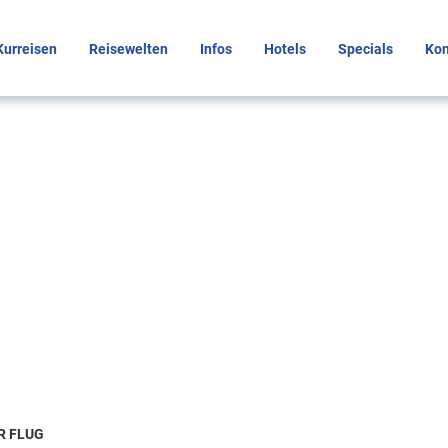
Kurreisen
Reisewelten
Infos
Hotels
Specials
Kon
 findest du die Unte
passt
R FLUG