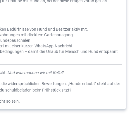
ür Urlaube mit Hund an, bei der diese Fragen vorab geklärt
en Bedürfnisse von Hund und Besitzer aktiv mit.
ienwohnungen mit direktem Gartenausgang.
 Hundepauschalen.
ert mit einer kurzen WhatsApp-Nachricht.
gsbedingungen – damit der Urlaub für Mensch und Hund entspannt
cht:
Und was machen wir mit Bello?
 die widersprüchlichen Bewertungen. „Hunde erlaubt" steht auf der
 du schuldbeladen beim Frühstück sitzt?
ht so sein.