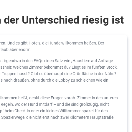
der Unterschied riesig ist
eren. Und es gibt Hotels, die Hunde willkommen heißen. Der
 Urlaub aber enorm.
 hat irgendwo in den FAQs einen Satz wie „Haustiere auf Anfrage
wissheit: Welches Zimmer bekommst du? Liegt es im fünften Stock,
r Treppen hasst? Gibt es überhaupt eine Grünfläche in der Nähe?
 nach draußen, ohne durch die Lobby zu schleichen wie ein
illkommen heißt, denkt diese Fragen vorab. Zimmer in den unteren
Regeln, wo der Hund mitdarf – und die sind großzügig, nicht
 Napf beim Check-in oder ein kleines Willkommenspaket für den
 Spazierwege, die nicht erst nach zwei Kilometern Hauptstraße