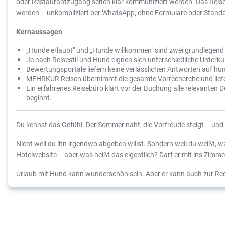
oder Restaurantzugang selten klar kommuniziert werden. Das Reiseb
werden – unkompliziert per WhatsApp, ohne Formulare oder Stand
Kernaussagen
„Hunde erlaubt" und „Hunde willkommen" sind zwei grundlegend 
Je nach Reisestil und Hund eignen sich unterschiedliche Unter
Bewertungsportale liefern keine verlässlichen Antworten auf h
MEHRKUR Reisen übernimmt die gesamte Vorrecherche und liefert
Ein erfahrenes Reisebüro klärt vor der Buchung alle relevant
beginnt.
Du kennst das Gefühl. Der Sommer naht, die Vorfreude steigt – und
Nicht weil du ihn irgendwo abgeben willst. Sondern weil du weißt,
Hotelwebsite – aber was heißt das eigentlich? Darf er mit ins Zimm
Urlaub mit Hund kann wunderschön sein. Aber er kann auch zur Re