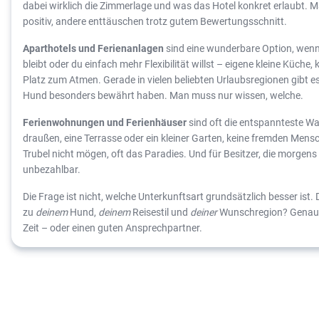
dabei wirklich die Zimmerlage und was das Hotel konkret erlaubt.
positiv, andere enttäuschen trotz gutem Bewertungsschnitt.
Aparthotels und Ferienanlagen
sind eine wunderbare Option, wenn 
bleibt oder du einfach mehr Flexibilität willst – eigene kleine Küche,
Platz zum Atmen. Gerade in vielen beliebten Urlaubsregionen gibt es
Hund besonders bewährt haben. Man muss nur wissen, welche.
Ferienwohnungen und Ferienhäuser
sind oft die entspannteste Wa
draußen, eine Terrasse oder ein kleiner Garten, keine fremden Mensc
Trubel nicht mögen, oft das Paradies. Und für Besitzer, die morgen
unbezahlbar.
Die Frage ist nicht, welche Unterkunftsart grundsätzlich besser ist. 
zu
deinem
Hund,
deinem
Reisestil und
deiner
Wunschregion? Genau 
Zeit – oder einen guten Ansprechpartner.