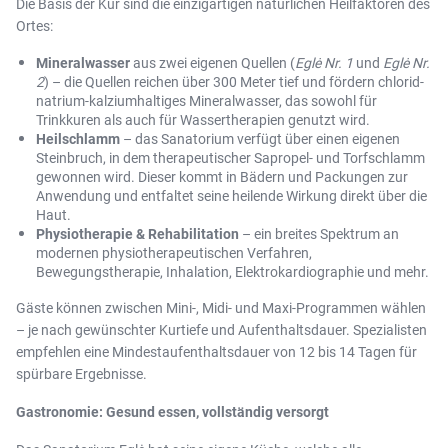
Die Basis der Kur sind die einzigartigen natürlichen Heilfaktoren des
Ortes:
Mineralwasser
aus zwei eigenen Quellen (
Eglė Nr. 1
und
Eglė Nr.
2
) – die Quellen reichen über 300 Meter tief und fördern chlorid-
natrium-kalziumhaltiges Mineralwasser, das sowohl für
Trinkkuren als auch für Wassertherapien genutzt wird.
Heilschlamm
– das Sanatorium verfügt über einen eigenen
Steinbruch, in dem therapeutischer Sapropel- und Torfschlamm
gewonnen wird. Dieser kommt in Bädern und Packungen zur
Anwendung und entfaltet seine heilende Wirkung direkt über die
Haut.
Physiotherapie & Rehabilitation
– ein breites Spektrum an
modernen physiotherapeutischen Verfahren,
Bewegungstherapie, Inhalation, Elektrokardiographie und mehr.
Gäste können zwischen Mini-, Midi- und Maxi-Programmen wählen
– je nach gewünschter Kurtiefe und Aufenthaltsdauer. Spezialisten
empfehlen eine Mindestaufenthaltsdauer von 12 bis 14 Tagen für
spürbare Ergebnisse.
Gastronomie: Gesund essen, vollständig versorgt