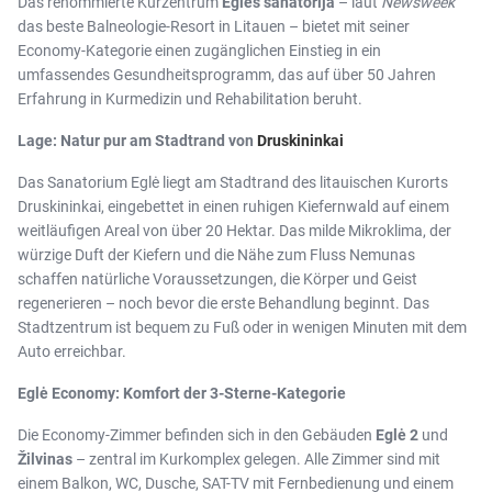
Das renommierte Kurzentrum
Eglės sanatorija
– laut
Newsweek
das beste Balneologie-Resort in Litauen – bietet mit seiner
Economy-Kategorie einen zugänglichen Einstieg in ein
umfassendes Gesundheitsprogramm, das auf über 50 Jahren
Erfahrung in Kurmedizin und Rehabilitation beruht.
Lage: Natur pur am Stadtrand von
Druskininkai
Das Sanatorium Eglė liegt am Stadtrand des litauischen Kurorts
Druskininkai, eingebettet in einen ruhigen Kiefernwald auf einem
weitläufigen Areal von über 20 Hektar. Das milde Mikroklima, der
würzige Duft der Kiefern und die Nähe zum Fluss Nemunas
schaffen natürliche Voraussetzungen, die Körper und Geist
regenerieren – noch bevor die erste Behandlung beginnt. Das
Stadtzentrum ist bequem zu Fuß oder in wenigen Minuten mit dem
Auto erreichbar.
Eglė Economy: Komfort der 3-Sterne-Kategorie
Die Economy-Zimmer befinden sich in den Gebäuden
Eglė 2
und
Žilvinas
– zentral im Kurkomplex gelegen. Alle Zimmer sind mit
einem Balkon, WC, Dusche, SAT-TV mit Fernbedienung und einem