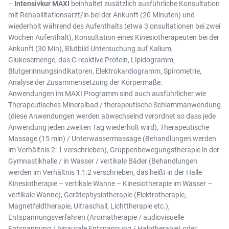
–
Intensivkur MAXI
beinhaltet zusätzlich ausführliche Konsultation
mit Rehabilitationsarzt/in bei der Ankunft (20 Minuten) und
wiederholt während des Aufenthalts (etwa 3 onsultationen bei zwei
Wochen Aufenthalt), Konsultation eines Kinesiotherapeuten bei der
Ankunft (30 Min), Blutbild Untersuchung auf Kalium,
Glukosemenge, das C-reaktive Protein, Lipidogramm,
Blutgerinnungsindikatoren, Elektrokardiogramm, Spirometrie,
Analyse der Zusammensetzung der Körpermaße.
Anwendungen im MAXI Programm sind auch ausführlicher wie
Therapeutisches Mineralbad / therapeutische Schlammanwendung
(diese Anwendungen werden abwechselnd verordnet so dass jede
Anwendung jeden zweiten Tag wiederholt wird), Therapeutische
Massage (15 min) / Unterwassermassage (Behandlungen werden
im Verhältnis 2: 1 verschrieben), Gruppenbewegungstherapie in der
Gymnastikhalle / in Wasser / vertikale Bäder (Behandlungen
werden im Verhältnis 1:1:2 verschrieben, das heißt in der Halle
Kinesiotherapie – vertikale Wanne – Kinesiotherapie im Wasser –
vertikale Wanne), Gerätephysiotherapie (Elektrotherapie,
Magnetfeldtherapie, Ultraschall, Lichttherapie etc.),
Entspannungsverfahren (Aromatherapie / audiovisuelle
Entspannung / binaurale Entspannung / Halotherapie) oder