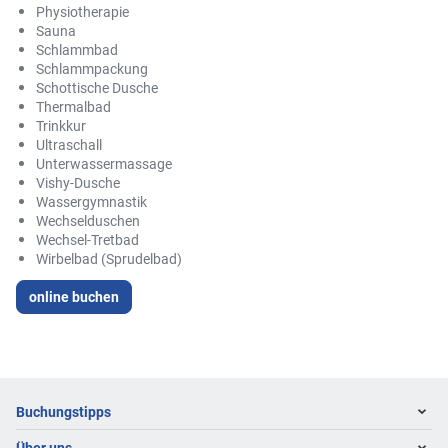
Physiotherapie
Sauna
Schlammbad
Schlammpackung
Schottische Dusche
Thermalbad
Trinkkur
Ultraschall
Unterwassermassage
Vishy-Dusche
Wassergymnastik
Wechselduschen
Wechsel-Tretbad
Wirbelbad (Sprudelbad)
online buchen
Footer
Footer navigation
Buchungstipps
Über uns