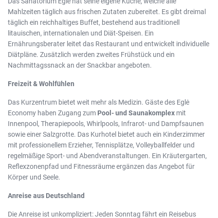
Das Sanatorium Eglė hat seine eigene Küche, welche alle
Mahlzeiten täglich aus frischen Zutaten zubereitet. Es gibt dreimal
täglich ein reichhaltiges Buffet, bestehend aus traditionell
litauischen, internationalen und Diät-Speisen. Ein
Ernährungsberater leitet das Restaurant und entwickelt individuelle
Diätpläne. Zusätzlich werden zweites Frühstück und ein
Nachmittagssnack an der Snackbar angeboten.
Freizeit & Wohlfühlen
Das Kurzentrum bietet weit mehr als Medizin. Gäste des Eglė
Economy haben Zugang zum
Pool- und Saunakomplex
mit
Innenpool, Therapiepools, Whirlpools, Infrarot- und Dampfsaunen
sowie einer Salzgrotte. Das Kurhotel bietet auch ein Kinderzimmer
mit professionellem Erzieher, Tennisplätze, Volleyballfelder und
regelmäßige Sport- und Abendveranstaltungen. Ein Kräutergarten,
Reflexzonenpfad und Fitnessräume ergänzen das Angebot für
Körper und Seele.
Anreise aus Deutschland
Die Anreise ist unkompliziert: Jeden Sonntag fährt ein Reisebus